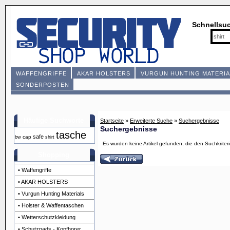
Schnellsu
WAFFENGRIFFE
AKAR HOLSTERS
VURGUN HUNTING MATERIA
SONDERPOSTEN
Häufige Suchworte
Startseite
»
Erweiterte Suche
»
Suchergebnisse
Suchergebnisse
tasche
safe
cap
bw
shirt
Es wurden keine Artikel gefunden, die den Suchkriter
Shopping
• Waffengriffe
• AKAR HOLSTERS
• Vurgun Hunting Materials
• Holster & Waffentaschen
• Wetterschutzkleidung
• Schutzpads - Kopfhorer