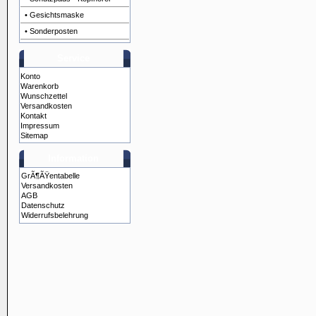
• Gesichtsmaske
• Sonderposten
Service
Konto
Warenkorb
Wunschzettel
Versandkosten
Kontakt
Impressum
Sitemap
Information
GrÃ¶ÃŸentabelle
Versandkosten
AGB
Datenschutz
Widerrufsbelehrung