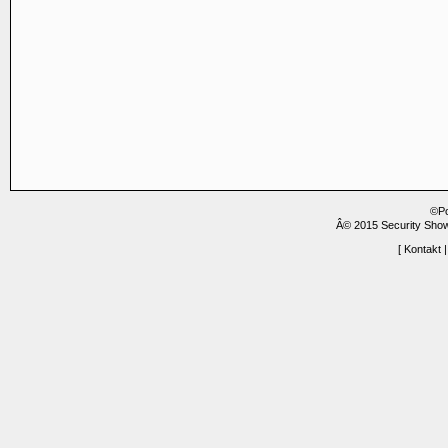
©P
Â© 2015 Security Show
[
Kontakt