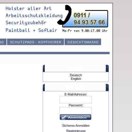
NG
SCHUTZPADS - KOPFHORER
GESICHTSMASKE
Sprachen
Deutsch
English
Mein Konto
E-Mail Adresse:
Passwort:
Sicheres Anmelden
Registrierung