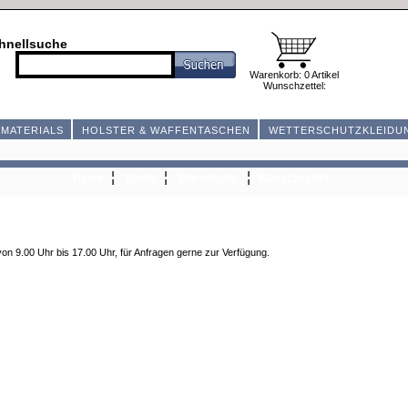
hnellsuche
Warenkorb: 0 Artikel
Wunschzettel:
MATERIALS
HOLSTER & WAFFENTASCHEN
WETTERSCHUTZKLEIDU
¦
¦
¦
Home
Konto
Warenkorb
Wunschzettel
n 9.00 Uhr bis 17.00 Uhr, für Anfragen gerne zur Verfügung.