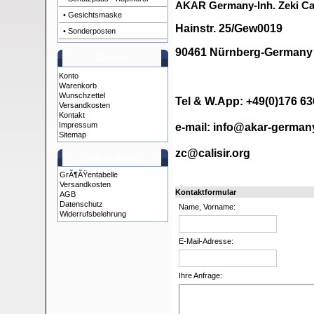
AKAR Germany-Inh. Zeki Cal
• Gesichtsmaske
Hainstr. 25/Gew0019
• Sonderposten
90461 Nürnberg-Germany
Service
Konto
Warenkorb
Wunschzettel
Tel & W.App: +49(0)176 6
Versandkosten
Kontakt
Impressum
e-mail: info@akar-german
Sitemap
zc@calisir.org
Information
GrÃ¶ÃŸentabelle
Versandkosten
Kontaktformular
AGB
Datenschutz
Name, Vorname:
Widerrufsbelehrung
E-Mail-Adresse:
Ihre Anfrage: