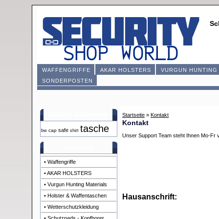
Sc
WAFFENGRIFFE
AKAR HOLSTERS
VURGUN HUNTING 
SONDERPOSTEN
Häufige Suchworte
Startseite
»
Kontakt
Kontakt
tasche
safe
cap
bw
shirt
Unser Support Team steht Ihnen Mo-Fr vo
Shopping
• Waffengriffe
• AKAR HOLSTERS
• Vurgun Hunting Materials
• Holster & Waffentaschen
Hausanschrift:
• Wetterschutzkleidung
• Schutzpads - Kopfhorer