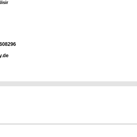
isir
3608296
y.de