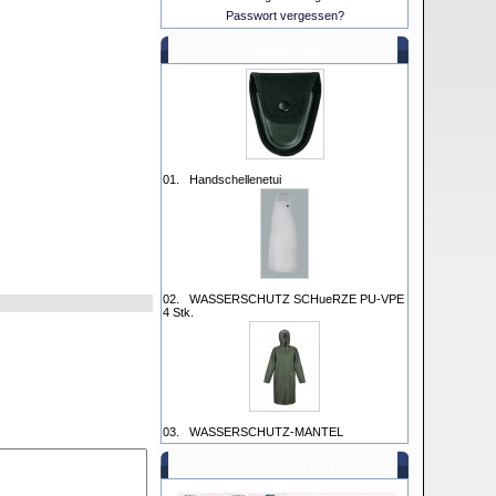
Passwort vergessen?
Verkaufscharts
01.
Handschellenetui
02.
WASSERSCHUTZ SCHueRZE PU-VPE
4 Stk.
03.
WASSERSCHUTZ-MANTEL
Zahlen Sie mit