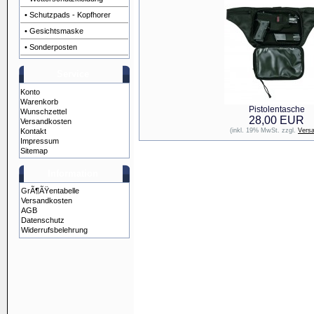
• Schutzpads - Kopfhorer
• Gesichtsmaske
• Sonderposten
Service
Konto
Warenkorb
Pistolentasche
Wunschzettel
28,00 EUR
Versandkosten
Kontakt
(inkl. 19% MwSt. zzgl.
Vers
Impressum
Sitemap
Information
GrÃ¶ÃŸentabelle
Versandkosten
AGB
Datenschutz
Widerrufsbelehrung