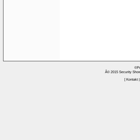
©P
Â© 2015 Security Show
[
Kontakt