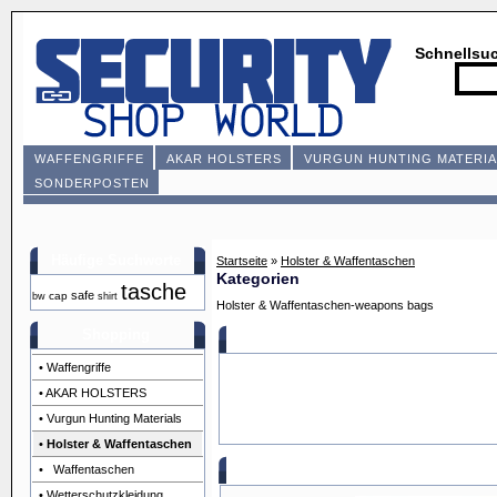
Schnellsu
WAFFENGRIFFE
AKAR HOLSTERS
VURGUN HUNTING MATERIA
SONDERPOSTEN
Häufige Suchworte
Startseite
»
Holster & Waffentaschen
Kategorien
tasche
safe
cap
bw
shirt
Holster & Waffentaschen-weapons bags
Shopping
• Waffengriffe
• AKAR HOLSTERS
• Vurgun Hunting Materials
•
Holster & Waffentaschen
• Waffentaschen
• Wetterschutzkleidung