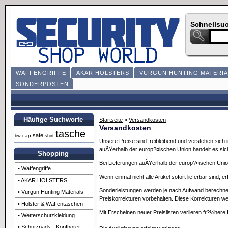
Schnellsu
WAFFENGRIFFE
AKAR HOLSTERS
VURGUN HUNTING MATERIA
SONDERPOSTEN
Häufige Suchworte
Startseite
»
Versandkosten
Versandkosten
tasche
safe
cap
bw
shirt
Unsere Preise sind freibleibend und verstehen sich
auÃŸerhalb der europ?¤ischen Union handelt es sich 
Shopping
Bei Lieferungen auÃŸerhalb der europ?¤ischen Union 
• Waffengriffe
Wenn einmal nicht alle Artikel sofort lieferbar sind,
• AKAR HOLSTERS
Sonderleistungen werden je nach Aufwand berechne
• Vurgun Hunting Materials
Preiskorrekturen vorbehalten. Diese Korrekturen we
• Holster & Waffentaschen
Mit Erscheinen neuer Preislisten verlieren fr?¼here 
• Wetterschutzkleidung
• Schutzpads - Kopfhorer