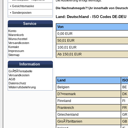
Die Auslieferung erfolgt werktags.
• Gesichtsmaske
Die Nachnahmegeb?¼hr innerhalb von Deutschla
• Sonderposten
Land: Deutschland - ISO Codes DE-DEU
Service
Von
Konto
0,00 EUR
Warenkorb
Wunschzettel
50,01 EUR
Versandkosten
Kontakt
100,01 EUR
Impressum
Ab 150,01 EUR
Sitemap
Information
GrÃ¶ÃŸentabelle
Versandkosten
AGB
Land
ISO
Datenschutz
Belgien
BE
Widerrufsbelehrung
D?¤nemark
DK
Finnland
FI
Frankreich
FR
Griechenland
GR
GroÃŸbrittanien
GB