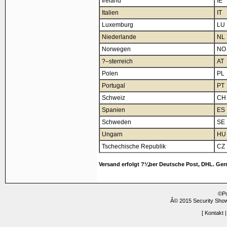
Ireland
IE
Italien
IT
Luxemburg
LU
Niederlande
NL
Norwegen
NO
?–sterreich
AT
Polen
PL
Portugal
PT
Schweiz
CH
Spanien
ES
Schweden
SE
Ungarn
HU
Tschechische Republik
CZ
Versand erfolgt ?¼ber Deutsche Post, DHL. Ger
©P
Â© 2015 Security Show
[
Kontakt