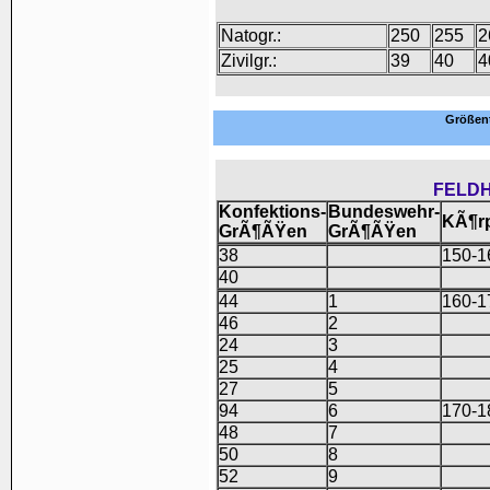
Natogr.:
250
255
2
Zivilgr.:
39
40
4
Größent
FELDH
Konfektions-
Bundeswehr-
KÃ¶r
GrÃ¶ÃŸen
GrÃ¶ÃŸen
38
150-1
40
44
1
160-1
46
2
24
3
25
4
27
5
94
6
170-1
48
7
50
8
52
9