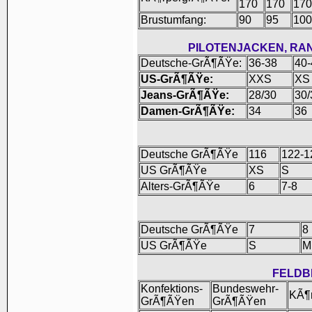
170
170
170
Brustumfang:
90
95
100
PILOTENJACKEN, RA
Deutsche-GrÃ¶ÃŸe:
36-38
40-
US-GrÃ¶ÃŸe:
XXS
XS
Jeans-GrÃ¶ÃŸe:
28/30
30/
Damen-GrÃ¶ÃŸe:
34
36
Deutsche GrÃ¶ÃŸe
116
122-1
US GrÃ¶ÃŸe
XS
S
Alters-GrÃ¶ÃŸe
6
7-8
Deutsche GrÃ¶ÃŸe
7
8
US GrÃ¶ÃŸe
S
M
FELDB
Konfektions-
Bundeswehr-
KÃ¶
GrÃ¶ÃŸen
GrÃ¶ÃŸen