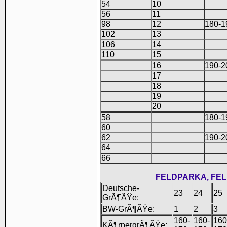
54
10
56
11
98
12
180-1
102
13
106
14
110
15
16
190-2
17
18
19
20
58
180-1
60
62
190-2
64
66
FELDPARKA, FE
Deutsche-
23
24
25
GrÃ¶ÃŸe:
BW-GrÃ¶ÃŸe:
1
2
3
160-
160-
160
KÃ¶rpergrÃ¶ÃŸe: