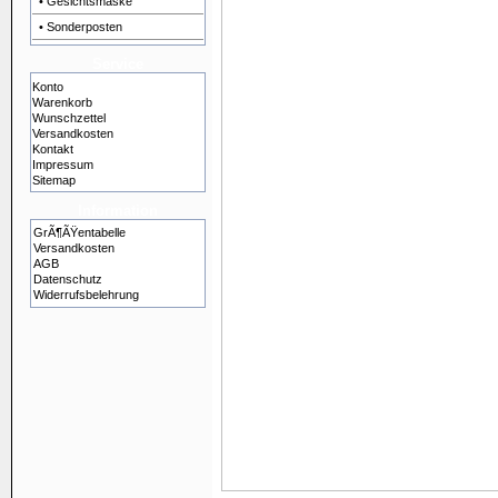
• Gesichtsmaske
• Sonderposten
Service
Konto
Warenkorb
Wunschzettel
Versandkosten
Kontakt
Impressum
Sitemap
Information
GrÃ¶ÃŸentabelle
Versandkosten
AGB
Datenschutz
Widerrufsbelehrung