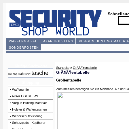
Schnellsu
WAFFENGRIFFE
AKAR HOLSTERS
VURGUN HUNTING MATERIA
SONDERPOSTEN
Häufige Suchworte
Startseite
»
GrÃ¶ÃŸentabelle
tasche
GrÃ¶ÃŸentabelle
safe
cap
bw
shirt
Größentabelle
Shopping
Zum messen benötigen Sie ein Maßband. Auf der Gra
• Waffengriffe
• AKAR HOLSTERS
• Vurgun Hunting Materials
• Holster & Waffentaschen
• Wetterschutzkleidung
• Schutzpads - Kopfhorer