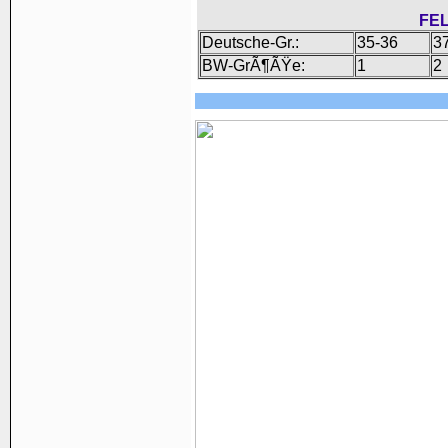
FE
Deutsche-Gr.:
35-36
3
BW-GrÃ¶ÃŸe:
1
2