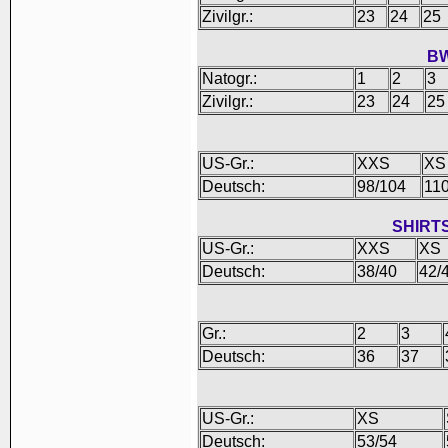
Zivilgr.:
23
24
25
BW
Natogr.:
1
2
3
Zivilgr.:
23
24
25
US-Gr.:
XXS
XS
Deutsch:
98/104
110
SHIRT
US-Gr.:
XXS
XS
Deutsch:
38/40
42/
Gr.:
2
3
Deutsch:
36
37
US-Gr.:
XS
Deutsch:
53/54