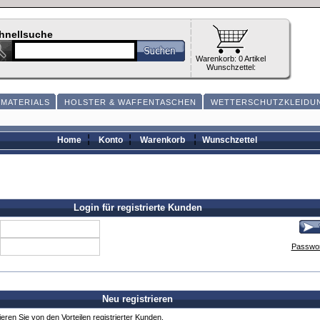
hnellsuche
Warenkorb: 0 Artikel
Wunschzettel:
MATERIALS
HOLSTER & WAFFENTASCHEN
WETTERSCHUTZKLEIDU
¦
¦
¦
Home
Konto
Warenkorb
Wunschzettel
Login für registrierte Kunden
Passwor
Neu registrieren
ieren Sie von den Vorteilen registrierter Kunden.