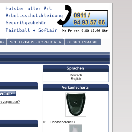
NG
SCHUTZPADS - KOPFHORER
GESICHTSMASKE
Sprachen
Deutsch
English
Verkaufscharts
t vergessen?
01.
Handschellenetui