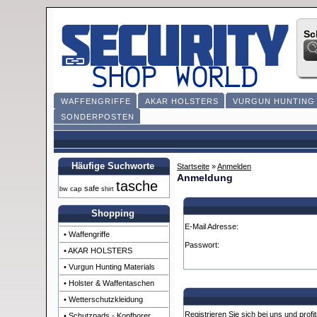
Sc
WAFFENGRIFFE
AKAR HOLSTERS
VURGUN HUNTING 
SONDERPOSTEN
Häufige Suchworte
Startseite
»
Anmelden
Anmeldung
tasche
safe
cap
bw
shirt
Shopping
E-Mail Adresse:
• Waffengriffe
Passwort:
• AKAR HOLSTERS
• Vurgun Hunting Materials
• Holster & Waffentaschen
• Wetterschutzkleidung
Registrieren Sie sich bei uns und profit
• Schutzpads - Kopfhorer