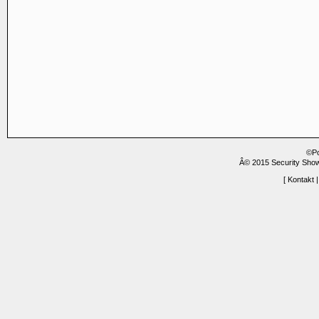
©P
Â© 2015 Security Show
[
Kontakt