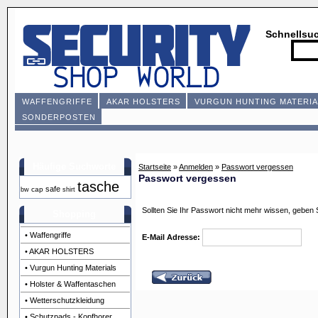
Schnellsu
WAFFENGRIFFE
AKAR HOLSTERS
VURGUN HUNTING MATERIA
SONDERPOSTEN
Häufige Suchworte
Startseite
»
Anmelden
»
Passwort vergessen
Passwort vergessen
tasche
safe
cap
bw
shirt
Sollten Sie Ihr Passwort nicht mehr wissen, geben 
Shopping
• Waffengriffe
E-Mail Adresse:
• AKAR HOLSTERS
• Vurgun Hunting Materials
• Holster & Waffentaschen
• Wetterschutzkleidung
• Schutzpads - Kopfhorer