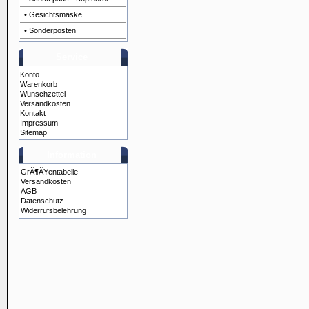
• Gesichtsmaske
• Sonderposten
Service
Konto
Warenkorb
Wunschzettel
Versandkosten
Kontakt
Impressum
Sitemap
Information
GrÃ¶ÃŸentabelle
Versandkosten
AGB
Datenschutz
Widerrufsbelehrung