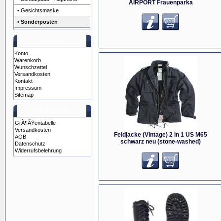
AIRPORT Frauenparka
• Gesichtsmaske
•
Sonderposten
Service
Konto
Warenkorb
Wunschzettel
Versandkosten
Kontakt
Impressum
Sitemap
Information
GrÃ¶ÃŸentabelle
Versandkosten
Feldjacke (Vintage) 2 in 1 US M65
AGB
schwarz neu (stone-washed)
Datenschutz
Widerrufsbelehrung