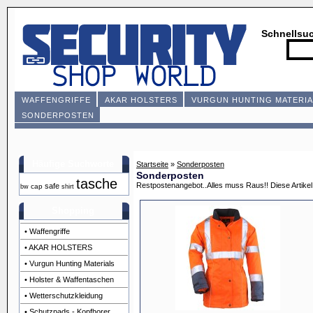
Schnellsu
WAFFENGRIFFE
AKAR HOLSTERS
VURGUN HUNTING MATERIA
SONDERPOSTEN
Häufige Suchworte
Startseite
»
Sonderposten
Sonderposten
tasche
Restpostenangebot..Alles muss Raus!! Diese Artikel 
safe
cap
bw
shirt
Shopping
• Waffengriffe
• AKAR HOLSTERS
• Vurgun Hunting Materials
• Holster & Waffentaschen
• Wetterschutzkleidung
• Schutzpads - Kopfhorer