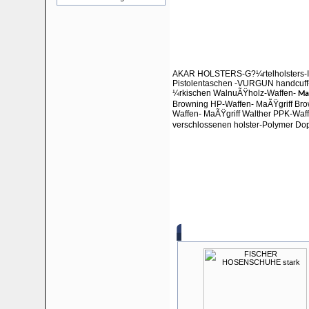
AKAR HOLSTERS-
G?¼rtelholsters-
Pistolentaschen -VURGUN handcuff
¼rkischen WalnuÃŸholz-
Waffen-
Ma
Browning HP-Waffen- MaÃŸgriff Bro
Waffen- MaÃŸgriff Walther PPK-Waf
verschlossenen holster-Polymer Dop
Kunden, die die