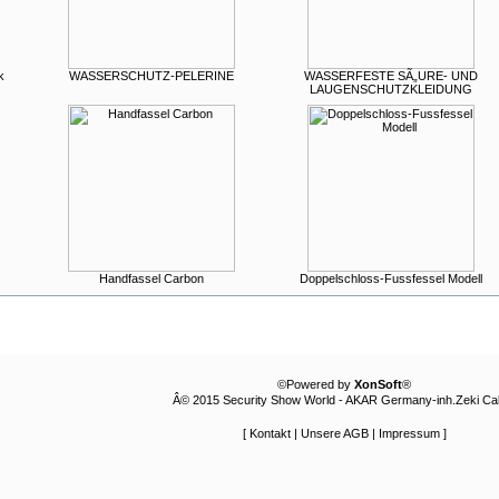
k
WASSERSCHUTZ-PELERINE
WASSERFESTE SÃ„URE- UND
LAUGENSCHUTZKLEIDUNG
Handfassel Carbon
Doppelschloss-Fussfessel Modell
©Powered by
XonSoft
®
Â© 2015 Security Show World - AKAR Germany-inh.Zeki Cali
[
Kontakt
|
Unsere AGB
|
Impressum
]