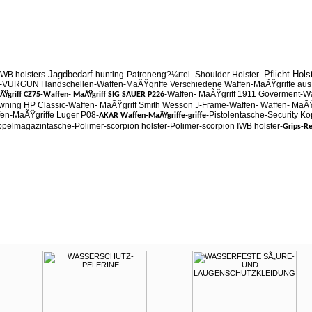
Jagdbedarf-
Pflicht Hol
IWB holsters-
hunting-
Patroneng?¼rtel- Shoulder Holster -
-VURGUN Handschellen-Waffen-MaÃŸgriffe Verschiedene Waffen-MaÃŸgriffe aus
-
-Waffen- MaÃŸgriff 1911 Goverment-Wa
ÃŸgriff CZ75-Waffen
MaÃŸgriff SIG SAUER P226
wning HP Classic-Waffen- MaÃŸgriff Smith Wesson J-Frame-Waffen- Waffen- MaÃŸ
fen-MaÃŸgriffe Luger P08-
-
-Pistolentasche-Security K
AKAR Waffen-MaÃŸgriffe
griffe
pelmagazintasche-Polimer-scorpion holster-Polimer-scorpion IWB holster-
Grips-Re
ses Produkt gekauft haben, kauften auch folgende Produkte