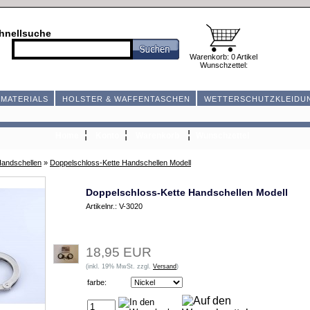
hnellsuche
Warenkorb: 0 Artikel
Wunschzettel:
MATERIALS
HOLSTER & WAFFENTASCHEN
WETTERSCHUTZKLEIDU
¦
¦
¦
Home
Konto
Warenkorb
Wunschzettel
andschellen
»
Doppelschloss-Kette Handschellen Modell
Doppelschloss-Kette Handschellen Modell
Artikelnr.: V-3020
18,95 EUR
(inkl. 19% MwSt. zzgl.
Versand
)
farbe: