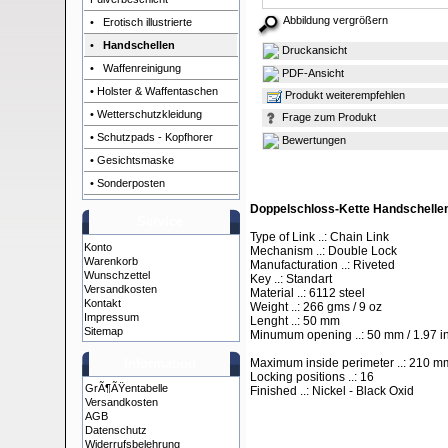
Abbildung vergrößern
• Erotisch illustrierte
•
Handschellen
Druckansicht
• Waffenreinigung
PDF-Ansicht
• Holster & Waffentaschen
Produkt weiterempfehlen
• Wetterschutzkleidung
Frage zum Produkt
• Schutzpads - Kopfhorer
Bewertungen
• Gesichtsmaske
• Sonderposten
Doppelschloss-Kette Handschellen
Service
Type of Link ..: Chain Link
Konto
Mechanism ..: Double Lock
Warenkorb
Manufacturation ..: Riveted
Wunschzettel
Key ..: Standart
Versandkosten
Material ..: 6112 steel
Kontakt
Weight ..: 266 gms / 9 oz
Impressum
Lenght ..: 50 mm
Sitemap
Minumum opening ..: 50 mm / 1.97 i
Information
Maximum inside perimeter ..: 210 mm
Locking positions ..: 16
GrÃ¶ÃŸentabelle
Finished ..: Nickel - Black Oxid
Versandkosten
AGB
Datenschutz
Widerrufsbelehrung