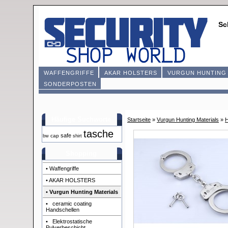
Sc
WAFFENGRIFFE
AKAR HOLSTERS
VURGUN HUNTING 
SONDERPOSTEN
Häufige Suchworte
Startseite
»
Vurgun Hunting Materials
»
H
tasche
safe
cap
bw
shirt
Shopping
• Waffengriffe
• AKAR HOLSTERS
•
Vurgun Hunting Materials
• ceramic coating
Handschellen
• Elektrostatische
Pulverbeschicht