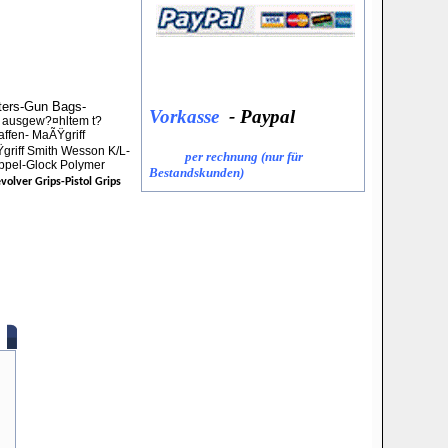
sters-Gun Bags-
 ausgew?¤hltem t?
ffen- MaÃŸgriff
griff Smith Wesson K/L-
oppel-Glock Polymer
volver Grips-Pistol Grips