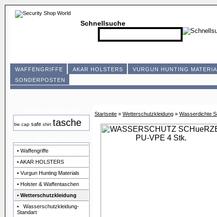
Schnellsuche
WAFFENGRIFFE
AKAR HOLSTERS
VURGUN HUNTING MATERIA
SONDERPOSTEN
Häufige Suchworte
Startseite
»
Wetterschutzkleidung
»
Wasserdichte 
tasche
safe
cap
bw
shirt
Shopping
• Waffengriffe
• AKAR HOLSTERS
• Vurgun Hunting Materials
• Holster & Waffentaschen
•
Wetterschutzkleidung
• Wasserschutzkleidung-
Standart