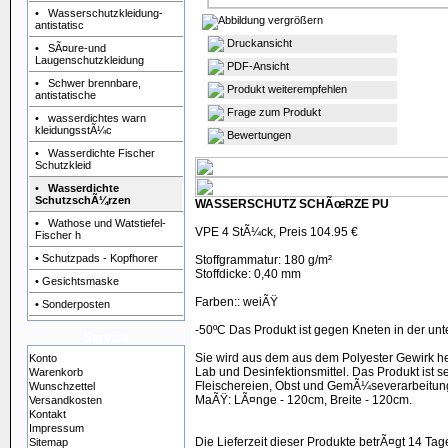
• Wasserschutzkleidung-
Abbildung vergrößern
antistatisc
Druckansicht
• SÃ¤ure-und
Laugenschutzkleidung
PDF-Ansicht
• Schwer brennbare,
Produkt weiterempfehlen
antistatische
Frage zum Produkt
• wasserdichtes warn
kleidungsstÃ¼c
Bewertungen
• Wasserdichte Fischer
Schutzkleid
•
Wasserdichte
SchutzschÃ¼rzen
WASSERSCHUTZ SCHÃœRZE PU
• Wathose und Watstiefel-
VPE 4 StÃ¼ck, Preis 104.95 €
Fischer h
• Schutzpads - Kopfhorer
Stoffgrammatur: 180 g/m²
Stoffdicke: 0,40 mm
• Gesichtsmaske
Farben:: weiÃŸ
• Sonderposten
-50ºC Das Produkt ist gegen Kneten in der unt
Service
Sie wird aus dem aus dem Polyester Gewirk her
Konto
Lab und Desinfektionsmittel. Das Produkt ist s
Warenkorb
Fleischereien, Obst und GemÃ¼severarbeitungs
Wunschzettel
MaÃŸ: LÃ¤nge - 120cm, Breite - 120cm.
Versandkosten
Kontakt
Impressum
Die Lieferzeit dieser Produkte betrÃ¤gt 14 Tag
Sitemap