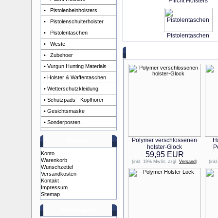
Pflicht Holsters
• Pistolenbeinholsters
• Pistolenschulterholster
• Pistolentaschen
Pistolentaschen
• Weste
• Zubehoer
• Vurgun Hunting Materials
• Holster & Waffentaschen
• Wetterschutzkleidung
• Schutzpads - Kopfhorer
• Gesichtsmaske
• Sonderposten
Polymer verschlossenen
Ha
Service
holster-Glock
P
Konto
59,95 EUR
Warenkorb
(inkl. 19% MwSt. zzgl.
Versand
)
(ink
Wunschzettel
Versandkosten
Kontakt
Impressum
Sitemap
Information