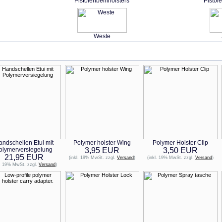
Pistolenbeinholsters
Pistol
Weste
Neue Produkte im August
ndschellen Etui mit
Polymer holster Wing
Polymer Holster Clip
olymerversiegelung
3,95 EUR
3,50 EUR
21,95 EUR
(inkl. 19% MwSt. zzgl.
Versand
)
(inkl. 19% MwSt. zzgl.
Versand
)
l. 19% MwSt. zzgl.
Versand
)