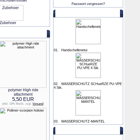
enschulterholster
Passwort vergessen?
Verkaufscharts
Zubehoer
01.
Handschellenetui
02.
WASSERSCHUTZ SCHueRZE PU-VPE
4 Stk.
polymer High ride
attachment
5,50 EUR
(inkl. 19% MwSt. zzgl.
Versand
)
03.
WASSERSCHUTZ-MANTEL
Zahlen Sie mit