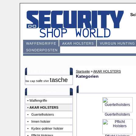
Sc
WAFFENGRIFFE
AKAR HOLSTERS
VURGUN HUNTING 
SONDERPOSTEN
Häufige Suchworte
Startseite
»
AKAR HOLSTERS
Kategorien
tasche
safe
cap
bw
shirt
Shopping
• Waffengriffe
•
AKAR HOLSTERS
Guertelholsters
• Guertelholsters
• Innen holster
• Kydex-polimer holster
• Pflicht Holsters