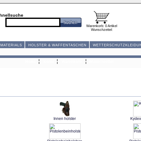
hnellsuche
Warenkorb: 0 Artikel
Wunschzettel:
MATERIALS
HOLSTER & WAFFENTASCHEN
WETTERSCHUTZKLEIDU
¦
¦
¦
Home
Konto
Warenkorb
Wunschzettel
Kategorien
Innen holster
Kydex-