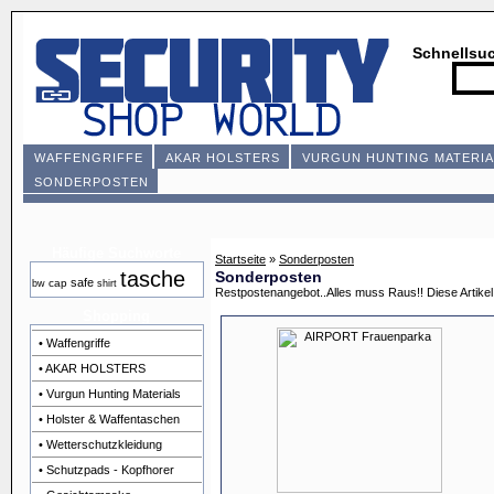
Schnellsu
WAFFENGRIFFE
AKAR HOLSTERS
VURGUN HUNTING MATERIA
SONDERPOSTEN
Häufige Suchworte
Startseite
»
Sonderposten
tasche
Sonderposten
safe
cap
bw
shirt
Restpostenangebot..Alles muss Raus!! Diese Artikel 
Shopping
• Waffengriffe
• AKAR HOLSTERS
• Vurgun Hunting Materials
• Holster & Waffentaschen
• Wetterschutzkleidung
• Schutzpads - Kopfhorer