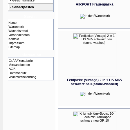
• Gesichtsmaske
AIRPORT Frauenparka
•
Sonderposten
Service
Konto
Warenkorb
Wunschzettel
Versandkosten
Kontakt
Impressum
Sitemap
Information
GrÃ¶ÃŸentabelle
Versandkosten
AGB
Datenschutz
Widerrufsbelehrung
Feldjacke (Vintage) 2 in 1 US M65
schwarz neu (stone-washed)